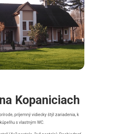
na Kopaniciach
írode, príjemný vidiecky štýl zariadenia, k
á kúpeľňu s vlastným WC.