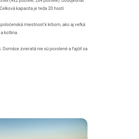
stelí (4x2 postele, 2x4 postele). Doobjednať
Celková kapacita je teda 20 hostí.
 spoločenská miestnosť k krbom, ako aj veľká
a kotlina.
. Domáce zvieratá nie sú povolené a fajčiť sa