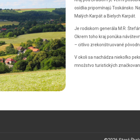
osídlia pripomínajú Toskánsko. Na
Malých Karpát a Bielych Karpát.
Je rodiskom generála M.R. Štefáni
Okrem toho kraj ponúka návštevní
– citlivo zrekonštruované pôvodné
V okoli sa nachádza niekoľko pekn
množstvo turistických značkovan