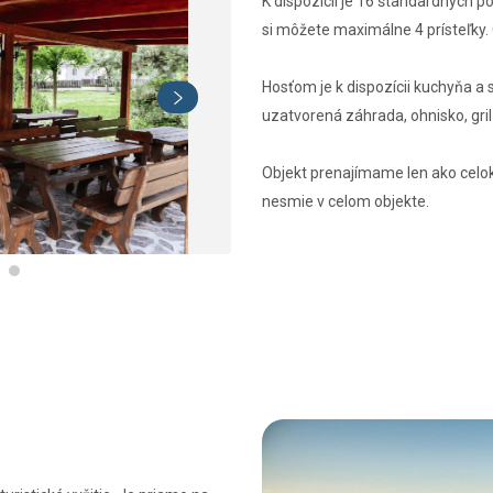
K dispozícii je 16 štandardných po
si môžete maximálne 4 prísteľky. 
Hosťom je k dispozícii kuchyňa a
uzatvorená záhrada, ohnisko, gril 
Objekt prenajímame len ako celok
nesmie v celom objekte.