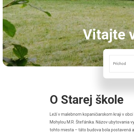
Vitajte 
Príchod
O Starej škole
Leží v malebnom kopaničiarskom kraji v obci 
Mohylou M.R. Štefánika. Názov ubytovania 
tohto miesta – táto budova bola postavená a