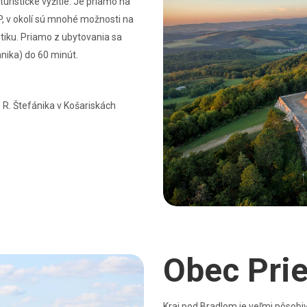
 turistické vyžitie. Je priamo na
P, v okolí sú mnohé možnosti na
istiku. Priamo z ubytovania sa
nika) do 60 minút.
 R. Štefánika v Košariskách
Obec Pri
Kraj pod Bradlom je veľmi pôsobi