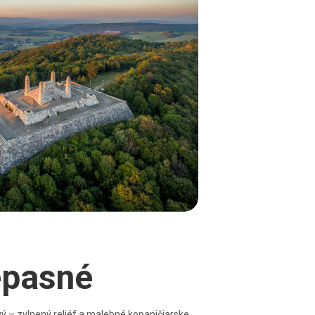
epasné
vý – zvlnený reliéf a malebné kopaničiarske