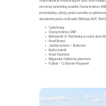
Stará škola je vhodná aj pre tých, ktorí hľadjú
červenej turistickej značke Cesta hrdinov SN
prechádzky, výlety, pešiu turistiku a cyklotur
dostanete pešo na Bradlo (Mohylu M.R. Štefá
Cyklotrasy
Cesta hrdinov SNP
Mohyla M. R. Štefánika a rodný dom M.
Hrad Branč
Jazda na koni – Bukovec
Baťov kanál
Hrad Čachtice
Myjavské folklórne slávnosti
Futbal - TJ Slovan Pripasné