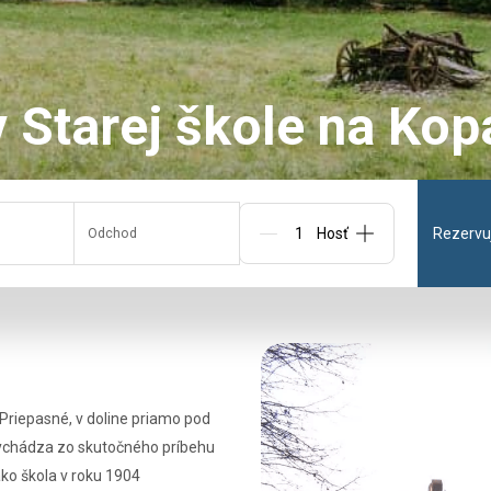
v Starej škole na Ko
Rezervuj
Odchod
Osoby
Priepasné, v doline priamo pod
vychádza zo skutočného príbehu
ko škola v roku 1904