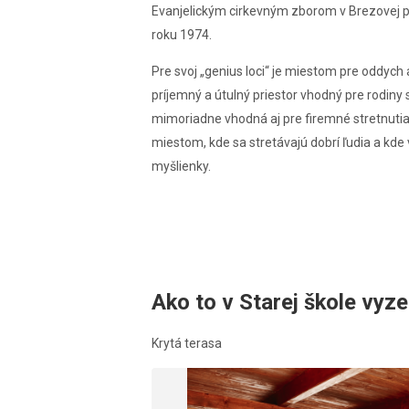
Evanjelickým cirkevným zborom v Brezovej pod
roku 1974.
Pre svoj „genius loci“ je miestom pre oddych a
príjemný a útulný priestor vhodný pre rodiny 
mimoriadne vhodná aj pre firemné stretnutia, 
miestom, kde sa stretávajú dobrí ľudia a kde
myšlienky.
Ako to v Starej škole vyz
Krytá terasa